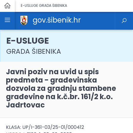
E-USLUGE GRADA ŠIBENIKA
gov.šibenik.hr
E-USLUGE
GRADA ŠIBENIKA
Javni poziv na uvid u spis
predmeta - građevinska
dozvola za gradnju stambene
građevine na k.č.br. 161/2 k.o.
Jadrtovac
KLASA: UP/I-361-03/25-01/000412