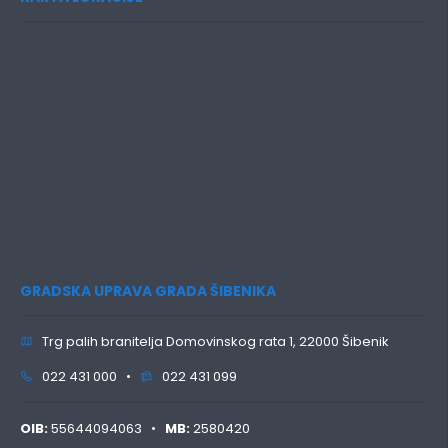
GRADSKA UPRAVA GRADA ŠIBENIKA
Trg palih branitelja Domovinskog rata 1, 22000 Šibenik
022 431 000 •
022 431 099
OIB:
55644094063 •
MB:
2580420