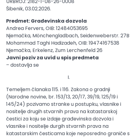
URBROJ: 2182-1-08-26-0008
Šibenik, 03.02.2026.
Predmet: Građevinska dozvola
Andrea Fervers, OIB: 12484053695
Njemačka, Mönchengladbach, Seidenweberstr. 27B
Mohammad Taghi Hadizadeh, OIB: 19474167538
Njemačka, Erkelenz, Zum Lerchenfeld 26
Javni poziv za uvid u spis predmeta
– dostavlja se
I.
Temeljem članaka 115. i 116. Zakona o gradnji
(Narodne novine, br. 153/13, 20/17, 39/19, 125/19 i
145/24) pozivamo stranke u postupku, vlasnike i
nositelje drugih stvarnih prava na katastarskoj
čestici za koju se izdaje građevinska dozvola i
vlasnike i nositelje durgih stvarnih prava na
katastarskim česticama koje neposredno graniče s