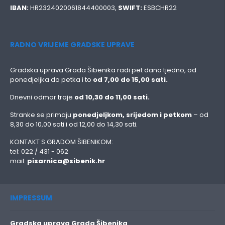
IBAN:
HR2324020061844400003,
SWIFT:
ESBCHR22
RADNO VRIJEME GRADSKE UPRAVE
Gradska uprava Grada Šibenika radi pet dana tjedno, od
ponedjeljka do petka i to
od 7,00 do 15,00 sati.
Dnevni odmor traje
od 10,30 do 11,00 sati.
Stranke se primaju
ponedjeljkom, srijedom i petkom
– od
8,30 do 10,00 sati i od 12,00 do 14,30 sati.
KONTAKT S GRADOM ŠIBENIKOM:
tel: 022 / 431 - 062
mail:
pisarnica@sibenik.hr
IMPRESSUM
Gradska uprava Grada Šibenika