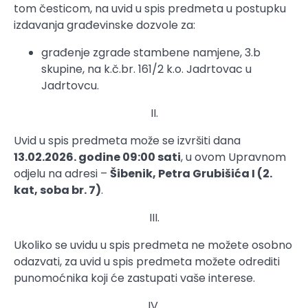
tom česticom, na uvid u spis predmeta u postupku
izdavanja građevinske dozvole za:
građenje zgrade stambene namjene, 3.b
skupine, na k.č.br. 161/2 k.o. Jadrtovac u
Jadrtovcu.
II.
Uvid u spis predmeta može se izvršiti dana
13.02.2026. godine 09:00 sati
, u ovom Upravnom
odjelu na adresi –
Šibenik, Petra Grubišića I (2.
kat, soba br. 7)
.
III.
Ukoliko se uvidu u spis predmeta ne možete osobno
odazvati, za uvid u spis predmeta možete odrediti
punomoćnika koji će zastupati vaše interese.
IV.