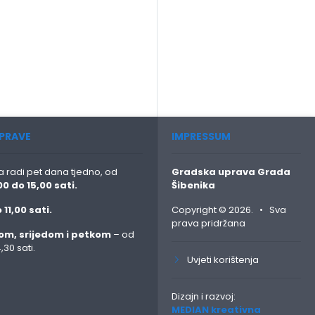
PRAVE
IMPRESSUM
 radi pet dana tjedno, od
Gradska uprava Grada
00 do 15,00 sati.
Šibenika
 11,00 sati.
Copyright © 2026. • Sva
prava pridržana
om, srijedom i petkom
– od
,30 sati.
Uvjeti korištenja
:
Dizajn i razvoj:
MEDIAN kreativna