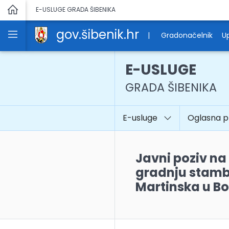
E-USLUGE GRADA ŠIBENIKA
gov.šibenik.hr
|
Gradonačelnik
Up
E-USLUGE
GRADA ŠIBENIKA
E-usluge
Oglasna 
Javni poziv na
gradnju stambe
Martinska u B