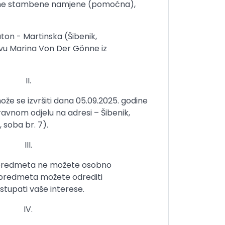
ine stambene namjene (pomoćna),
aton - Martinska (Šibenik,
vu Marina Von Der Gönne iz
II.
že se izvršiti dana 05.09.2025. godine
ravnom odjelu na adresi – Šibenik,
, soba br. 7).
III.
s predmeta ne možete osobno
s predmeta možete odrediti
stupati vaše interese.
IV.