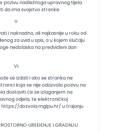
e pozivu nadležnoga upravnog tijela
ti da ima svojstvo stranke.
V.
ti i naknadno, ali najkasnije u roku od
nog za uvid u spis, a u kojem slučaju
zloge nedolaska na predviđeni dan
VI.
že se izdati i ako se stranka ne
ranci koja se nije odazvala pozivu na
la dostaviti će se izlaganjem na
avnog odjela, te elektroničkoj
i https://dozvola.mgipu.hr/ u trajanju
A PROSTORNO UREĐENJE I GRADNJU