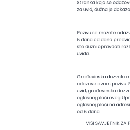
Stranka koja se odazov
za uvid, dužna je dokaza
Pozivu se možete odazva
8 dana od dana predviđe
ste dužni opravdati ra
uvida.
Građevinska dozvola mo
odazove ovom pozivu. St
uvid, građevinska dozvo
oglasnoj ploči ovog Upr
oglasnoj ploči na adres
od 8 dana.
VIŠI SAVJETNIK Z