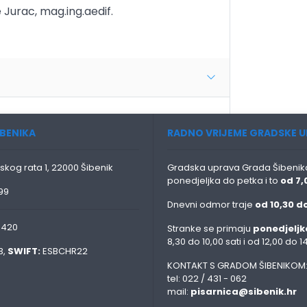
urac, mag.ing.aedif.
BENIKA
RADNO VRIJEME GRADSKE U
skog rata 1, 22000 Šibenik
Gradska uprava Grada Šibenika
ponedjeljka do petka i to
od 7,
99
Dnevni odmor traje
od 10,30 do
0420
Stranke se primaju
ponedjeljk
8,30 do 10,00 sati i od 12,00 do 14
3,
SWIFT:
ESBCHR22
KONTAKT S GRADOM ŠIBENIKOM
tel: 022 / 431 - 062
mail:
pisarnica@sibenik.hr