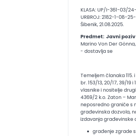
KLASA: UP/I-361-03/24
URBROJ: 2182-1-08-25
Šibenik, 21.08.2025.
Predmet: Javni poziv
Marino Von Der Gönna
- dostavlja se
Temeljem članaka 115. i
br. 153/13, 20/17, 39/19
vlasnike i nositelje drug
4369/2 k.o. Zaton – Ma
neposredno graniče s n
građevinska dozvola, n
izdavanja građevinske 
građenje zgrade 