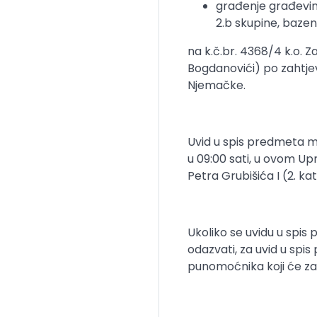
građenje građev
2.b skupine, bazen
na k.č.br. 4368/4 k.o. Z
Bogdanovići) po zahtje
Njemačke.
Uvid u spis predmeta mo
u 09:00 sati, u ovom Up
Petra Grubišića I (2. kat
Ukoliko se uvidu u spi
odazvati, za uvid u spi
punomoćnika koji će za