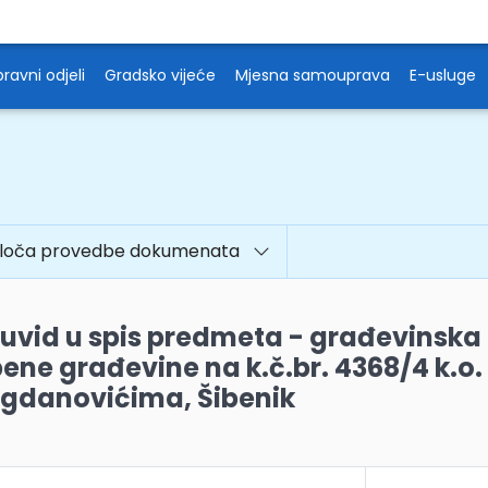
ravni odjeli
Gradsko vijeće
Mjesna samouprava
E-usluge
ploča provedbe dokumenata
 uvid u spis predmeta - građevinska
ne građevine na k.č.br. 4368/4 k.o.
ogdanovićima, Šibenik