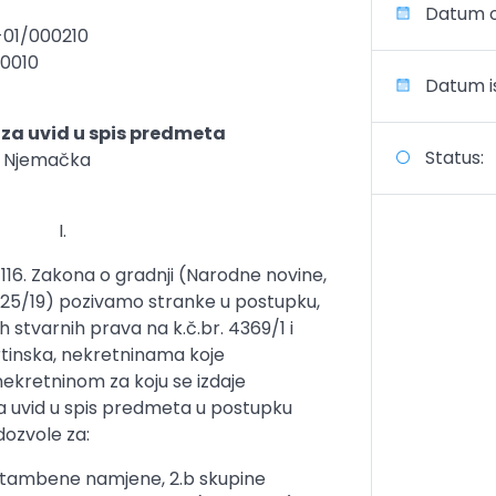
Datum o
-01/000210
-0010
Datum is
 za uvid u spis predmeta
Status:
, Njemačka
I.
 116. Zakona o gradnji (Narodne novine,
 i 125/19) pozivamo stranke u postupku,
ih stvarnih prava na k.č.br. 4369/1 i
rtinska, nekretninama koje
ekretninom za koju se izdaje
a uvid u spis predmeta u postupku
dozvole za:
stambene namjene, 2.b skupine