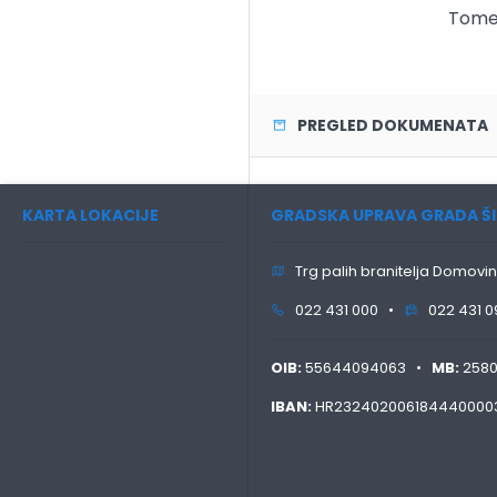
Tome J
PREGLED DOKUMENATA
KARTA LOKACIJE
GRADSKA UPRAVA GRADA ŠI
Trg palih branitelja Domovin
022 431 000 •
022 431 0
OIB:
55644094063 •
MB:
258
IBAN:
HR232402006184440000