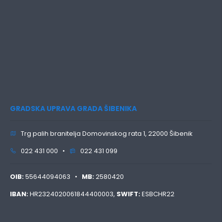
GRADSKA UPRAVA GRADA ŠIBENIKA
Trg palih branitelja Domovinskog rata 1, 22000 Šibenik
022 431 000 •
022 431 099
OIB:
55644094063 •
MB:
2580420
IBAN:
HR2324020061844400003,
SWIFT:
ESBCHR22