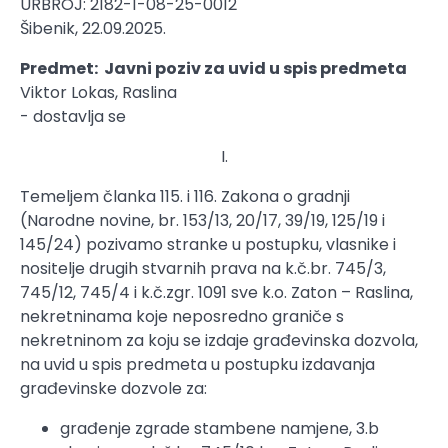
URBROJ: 2182-1-08-25-0012
Šibenik, 22.09.2025.
Predmet: Javni poziv za uvid u spis predmeta
Viktor Lokas, Raslina
- dostavlja se
I.
Temeljem članka 115. i 116. Zakona o gradnji
(Narodne novine, br. 153/13, 20/17, 39/19, 125/19 i
145/24) pozivamo stranke u postupku, vlasnike i
nositelje drugih stvarnih prava na k.č.br. 745/3,
745/12, 745/4 i k.č.zgr. 1091 sve k.o. Zaton – Raslina,
nekretninama koje neposredno graniče s
nekretninom za koju se izdaje građevinska dozvola,
na uvid u spis predmeta u postupku izdavanja
građevinske dozvole za:
građenje zgrade stambene namjene, 3.b