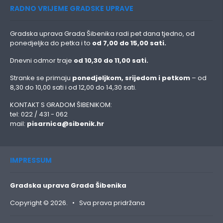
RADNO VRIJEME GRADSKE UPRAVE
Gradska uprava Grada Šibenika radi pet dana tjedno, od
ponedjeljka do petka i to
od 7,00 do 15,00 sati.
Dnevni odmor traje
od 10,30 do 11,00 sati.
Stranke se primaju
ponedjeljkom, srijedom i petkom
– od
8,30 do 10,00 sati i od 12,00 do 14,30 sati.
KONTAKT S GRADOM ŠIBENIKOM:
tel: 022 / 431 - 062
mail:
pisarnica@sibenik.hr
IMPRESSUM
Gradska uprava Grada Šibenika
Copyright © 2026. • Sva prava pridržana