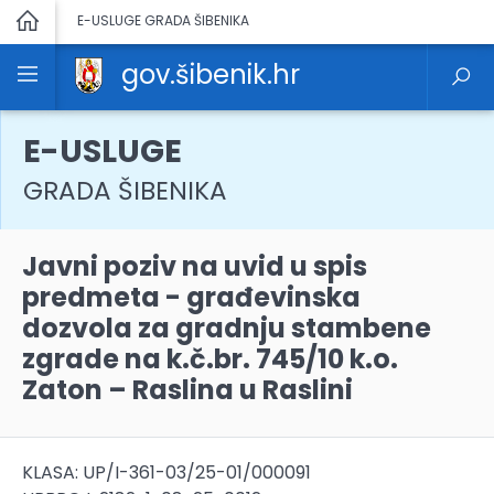
E-USLUGE GRADA ŠIBENIKA
gov.šibenik.hr
E-USLUGE
GRADA ŠIBENIKA
Javni poziv na uvid u spis
predmeta - građevinska
dozvola za gradnju stambene
zgrade na k.č.br. 745/10 k.o.
Zaton – Raslina u Raslini
KLASA: UP/I-361-03/25-01/000091