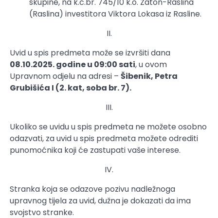
skupine, na k.č.br. 745/10 k.o. Zaton-Raslina
(Raslina) investitora Viktora Lokasa iz Rasline.
II.
Uvid u spis predmeta može se izvršiti dana
08.10.2025. godine u 09:00 sati
, u ovom
Upravnom odjelu na adresi –
Šibenik, Petra
Grubišića I (2. kat, soba br. 7).
III.
Ukoliko se uvidu u spis predmeta ne možete osobno
odazvati, za uvid u spis predmeta možete odrediti
punomoćnika koji će zastupati vaše interese.
IV.
Stranka koja se odazove pozivu nadležnoga
upravnog tijela za uvid, dužna je dokazati da ima
svojstvo stranke.