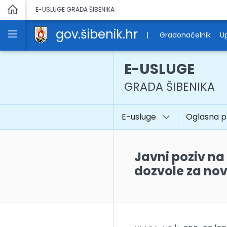
E-USLUGE GRADA ŠIBENIKA
gov.šibenik.hr
|
Gradonačelnik
Up
E-USLUGE
GRADA ŠIBENIKA
E-usluge
Oglasna 
Javni poziv na
dozvole za novu