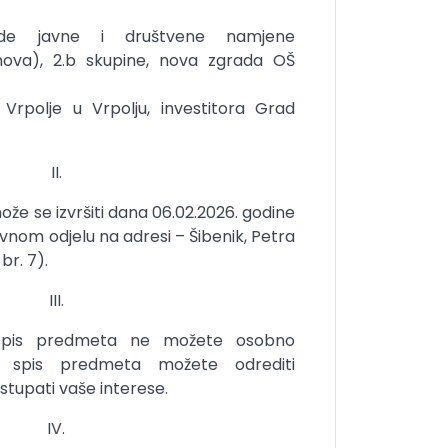
e javne i društvene namjene
nova), 2.b skupine, nova zgrada OŠ
. Vrpolje u Vrpolju, investitora Grad
II.
že se izvršiti dana 06.02.2026. godine
vnom odjelu na adresi – Šibenik, Petra
br. 7).
III.
 spis predmeta ne možete osobno
u spis predmeta možete odrediti
stupati vaše interese.
IV.