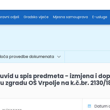
ravni odjeli
Gradsko vijeće
Mjesna samouprava
E-usluge
ploča provedbe dokumenata
 uvid u spis predmeta - izmjena i do
 zgradu OŠ Vrpolje na k.č.br. 2130/18
Datum o