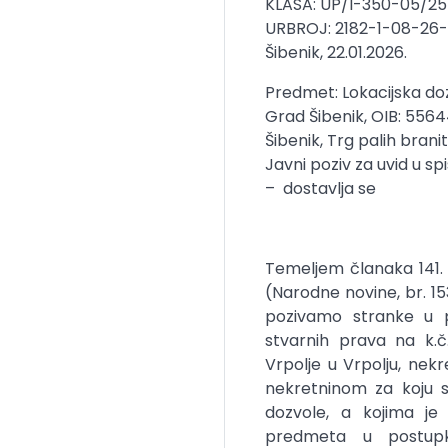
KLASA: UP/I-350-05/2
URBROJ: 2182-1-08-26
Šibenik, 22.01.2026.
Predmet: Lokacijska doz
Grad Šibenik, OIB: 55
Šibenik, Trg palih bran
Javni poziv za uvid u s
– dostavlja se
Temeljem članaka 141.
(Narodne novine, br. 153
pozivamo stranke u po
stvarnih prava na k.č.
Vrpolje u Vrpolju, ne
nekretninom za koju s
dozvole, a kojima je
predmeta u postupku