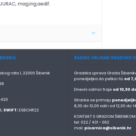
URAC, mag.ing.aedif.
BENIKA
RADNO VRIJEME GRADSKE U
skog rata 1, 22000 Šibenik
Gradska uprava Grada Šibenika
ponedjeljka do petka i to
od 7,
99
Dnevni odmor traje
od 10,30 do
0420
Stranke se primaju
ponedjeljk
8,30 do 10,00 sati i od 12,00 do 14
3,
SWIFT:
ESBCHR22
KONTAKT S GRADOM ŠIBENIKOM
tel: 022 / 431 - 062
mail:
pisarnica@sibenik.hr