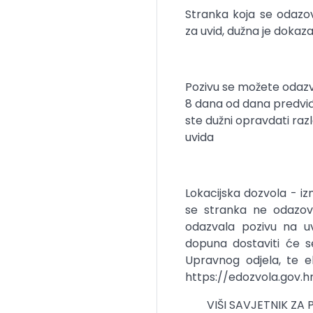
Stranka koja se odazo
za uvid, dužna je dokaza
Pozivu se možete odazva
8 dana od dana predviđe
ste dužni opravdati ra
uvida
Lokacijska dozvola - iz
se stranka ne odazove
odazvala pozivu na uvi
dopuna dostaviti će s
Upravnog odjela, te el
https://edozvola.gov.hr
VIŠI SAVJETNIK Z