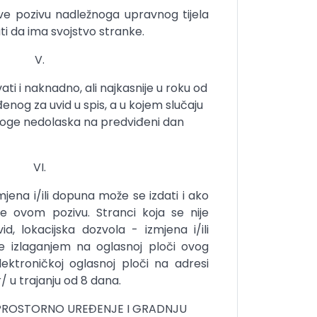
ve pozivu nadležnoga upravnog tijela
ti da ima svojstvo stranke.
V.
ti i naknadno, ali najkasnije u roku od
nog za uvid u spis, a u kojem slučaju
zloge nedolaska na predviđeni dan
VI.
mjena i/ili dopuna može se izdati i ako
 ovom pozivu. Stranci koja se nije
d, lokacijska dozvola - izmjena i/ili
e izlaganjem na oglasnoj ploči ovog
ektroničkoj oglasnoj ploči na adresi
/ u trajanju od 8 dana.
A PROSTORNO UREĐENJE I GRADNJU