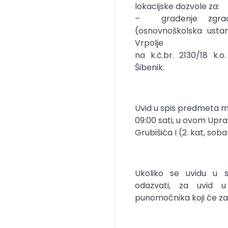
lokacijske dozvole za:
– građenje zgrad
(osnovnoškolska usta
Vrpolje
na k.č.br. 2130/18 k.o
Šibenik.
Uvid u spis predmeta mo
09:00 sati, u ovom Upra
Grubišića I (2. kat, soba 
Ukoliko se uvidu u
odazvati, za uvid 
punomoćnika koji će za