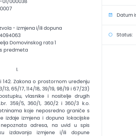
5-01/000038
-0007
Datum is
vola - izmjena i/ili dopuna
Status:
644094063
itelja Domovinskog rata 1
pis predmeta
I.
 i 142. Zakona o prostornom uređenju
/13, 65/17, 114/18, 39/19, 98/19 i 67/23)
stupku, vlasnike i nositelje drugih
br. 359/5, 360/1, 360/2 i 360/3 k.o.
kretninama koje neposredno graniče s
e izdaje izmjena i dopuna lokacijske
 nepoznata adresa, na uvid u spis
 izdavanja izmjene i/ili dopune