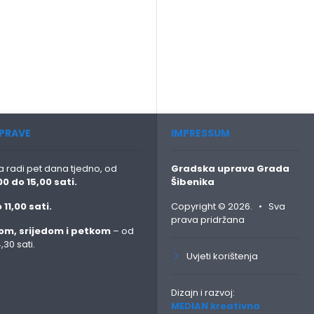
PRAVE
IMPRESSUM
 radi pet dana tjedno, od
Gradska uprava Grada
00 do 15,00 sati.
Šibenika
 11,00 sati.
Copyright © 2026. • Sva
prava pridržana
om, srijedom i petkom
– od
,30 sati.
Uvjeti korištenja
:
Dizajn i razvoj:
MEDIAN kreativna