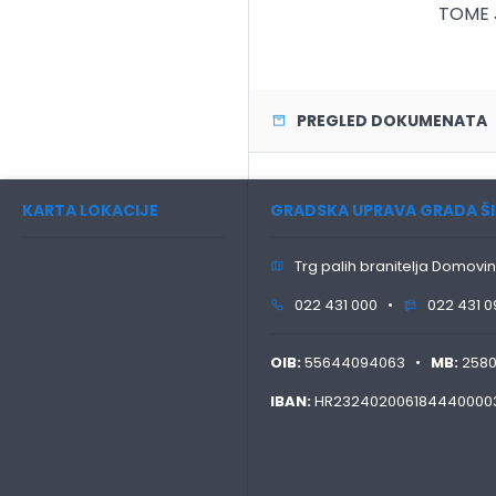
TOME J
PREGLED DOKUMENATA
KARTA LOKACIJE
GRADSKA UPRAVA GRADA ŠI
Trg palih branitelja Domovin
022 431 000 •
022 431 0
OIB:
55644094063 •
MB:
258
IBAN:
HR232402006184440000