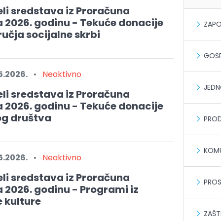
li sredstava iz Proračuna
 2026. godinu - Tekuće donacije
ZAPO
čja socijalne skrbi
GOSP
5.2026.
•
Neaktivno
JEDN
li sredstava iz Proračuna
 2026. godinu - Tekuće donacije
og društva
PROD
KOMU
5.2026.
•
Neaktivno
li sredstava iz Proračuna
PROS
 2026. godinu - Programi iz
 kulture
ZAŠT