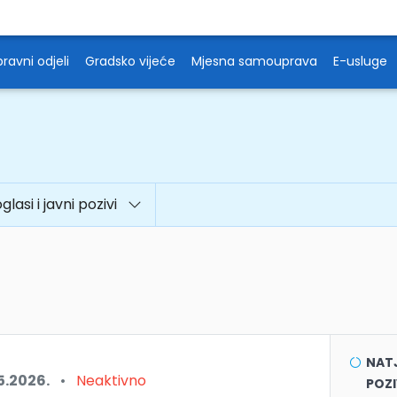
ravni odjeli
Gradsko vijeće
Mjesna samouprava
E-usluge
oglasi i javni pozivi
NATJ
5.2026.
•
Neaktivno
POZI