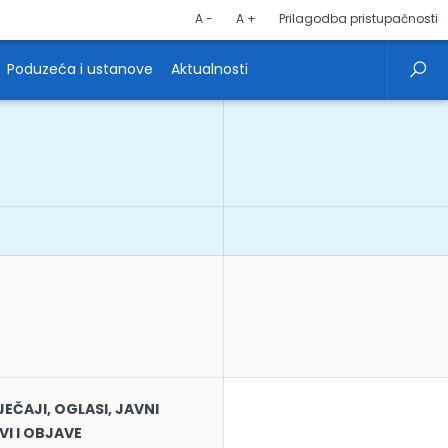
A -
A +
Prilagodba pristupačnosti
Poduzeća i ustanove
Aktualnosti
EČAJI, OGLASI, JAVNI
VI I OBJAVE