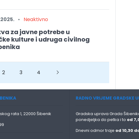
.2025.
•
Neaktivno
tva za javne potrebe u
ke kulture i udruga civilnog
benika
2
3
4
Next
BENIKA
RADNO VRIJEME GRADSKE U
skog rata 1, 22000 Šibenik
Gradska uprava Grada Šibenika
ponedjeljka do petka i to
od 7,
99
Dnevni odmor traje
od 10,30 do