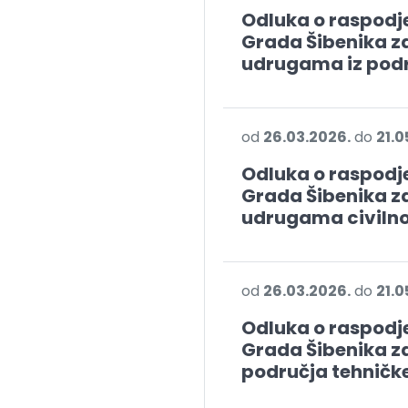
Odluka o raspodje
Grada Šibenika za
udrugama iz podru
od
26.03.2026.
do
21.0
Odluka o raspodje
Grada Šibenika za
udrugama civiln
od
26.03.2026.
do
21.0
Odluka o raspodje
Grada Šibenika za
područja tehničke