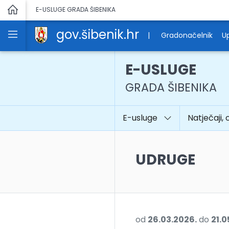
E-USLUGE GRADA ŠIBENIKA
gov.šibenik.hr
|
Gradonačelnik
Up
E-USLUGE
GRADA ŠIBENIKA
E-usluge
Natječaji, 
UDRUGE
od
26.03.2026.
do
21.0