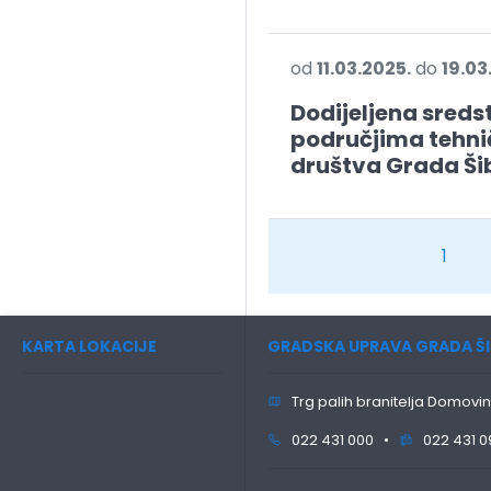
od
11.03.2025.
do
19.03
Dodijeljena sreds
područjima tehnič
društva Grada Ši
1
KARTA LOKACIJE
GRADSKA UPRAVA GRADA ŠI
Trg palih branitelja Domovin
022 431 000 •
022 431 0