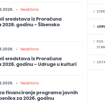
3.2026.
•
Neaktivno
STIP
li sredstava iz Proračuna
 2026. godinu - Šibensko
UDR
POS 
STA
3.2026.
•
Neaktivno
li sredstava iz Proračuna
OSTA
 2026. godinu - Udruge u kulturi
2.2026.
•
Neaktivno
a financiranje programa javnih
benika za 2026. godinu