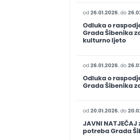
od
26.01.2026.
do
26.0
Odluka o raspodje
Grada Šibenika za
kulturno ljeto
od
26.01.2026.
do
26.0
Odluka o raspodje
Grada Šibenika za
od
20.01.2026.
do
20.0
JAVNI NATJEČAJ z
potreba Grada Ši