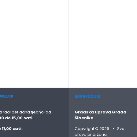
PRAVE
IMPRESSUM
 radi pet dana tjedno, od
Gradska uprava Grada
00 do 15,00 sati.
Šibenika
 11,00 sati.
Copyright © 2026. • Sva
prava pridržana