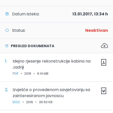
Datum isteka:
13.01.2017, 13:34 h
Status:
Neaktivan
PREGLED DOKUMENATA
1.
Idejno rjesenje rekonstrukcije kabina na
Jadriji
PDF
•
2016
•
9.14 MB
2.
Izvješće o provedenom savjetovanju sa
zainteresiranom javnoscu
DOC
•
2016
•
36.50 KB