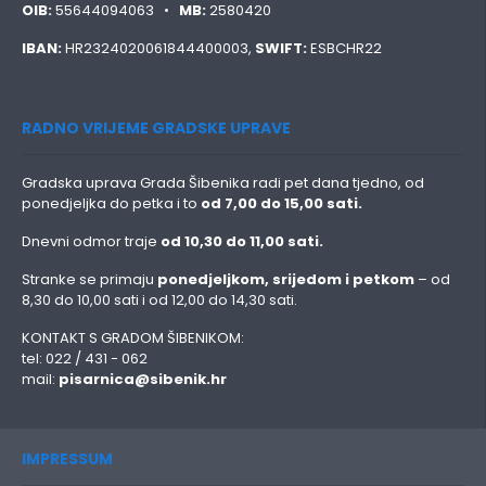
OIB:
55644094063 •
MB:
2580420
IBAN:
HR2324020061844400003,
SWIFT:
ESBCHR22
RADNO VRIJEME GRADSKE UPRAVE
Gradska uprava Grada Šibenika radi pet dana tjedno, od
ponedjeljka do petka i to
od 7,00 do 15,00 sati.
Dnevni odmor traje
od 10,30 do 11,00 sati.
Stranke se primaju
ponedjeljkom, srijedom i petkom
– od
8,30 do 10,00 sati i od 12,00 do 14,30 sati.
KONTAKT S GRADOM ŠIBENIKOM:
tel: 022 / 431 - 062
mail:
pisarnica@sibenik.hr
IMPRESSUM