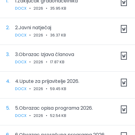
1.
1.Zaključak gradonačelnika
DOCX
•
2026
•
35.95 KB
2.
2.Javni natječaj
DOCX
•
2026
•
36.37 KB
3.
3.Obrazac Izjava članova
DOCX
•
2026
•
17.87 KB
4.
4.Upute za prijavitelje 2026.
DOCX
•
2026
•
59.45 KB
5.
5.Obrazac opisa programa 2026.
DOCX
•
2026
•
52.54 KB
6.
6.Obrazac proračuna programa 2026.