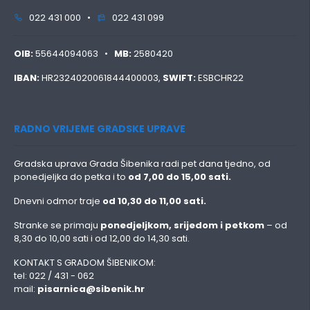
022 431 000 •
022 431 099
OIB:
55644094063 •
MB:
2580420
IBAN:
HR2324020061844400003,
SWIFT:
ESBCHR22
RADNO VRIJEME GRADSKE UPRAVE
Gradska uprava Grada Šibenika radi pet dana tjedno, od
ponedjeljka do petka i to
od 7,00 do 15,00 sati.
Dnevni odmor traje
od 10,30 do 11,00 sati.
Stranke se primaju
ponedjeljkom, srijedom i petkom
– od
8,30 do 10,00 sati i od 12,00 do 14,30 sati.
KONTAKT S GRADOM ŠIBENIKOM:
tel: 022 / 431 - 062
mail:
pisarnica@sibenik.hr