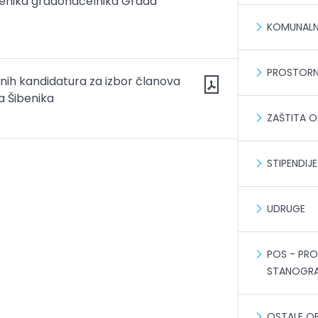
jenika gradonačelnika Grada
KOMUNALN
PROSTORN
anih kandidatura za izbor članova
a Šibenika
ZAŠTITA O
STIPENDIJE
UDRUGE
POS - PR
STANOGRA
OSTALE O