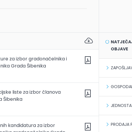
NATJEČAJI
OBJAVE
ure za izbor gradonačelnika i
nika Grada Šibenika
ZAPOŠLJA
GOSPODAR
jske liste za izbor članova
a Šibenika
JEDNOSTA
PRODAJA 
anih kandidatura za izbor