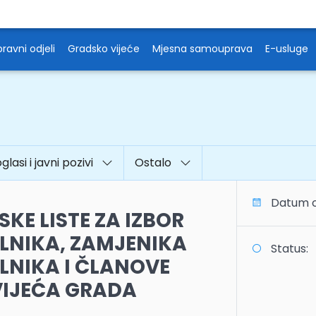
ravni odjeli
Gradsko vijeće
Mjesna samouprava
E-usluge
oglasi i javni pozivi
Ostalo
Datum o
KE LISTE ZA IZBOR
NIKA, ZAMJENIKA
Status:
NIKA I ČLANOVE
IJEĆA GRADA