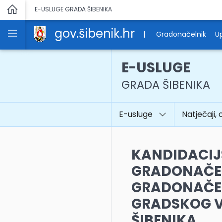
E-USLUGE GRADA ŠIBENIKA
gov.šibenik.hr
|
Gradonačelnik
Up
E-USLUGE
GRADA ŠIBENIKA
E-usluge
Natječaji, 
KANDIDACIJS
GRADONAČEL
GRADONAČEL
GRADSKOG V
ŠIBENIKA