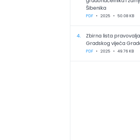
gradonačelnika i zam
Šibenika
PDF
•
2025
•
50.08 KB
4.
Zbirna lista pravovalj
Gradskog vijeća Grad
PDF
•
2025
•
49.76 KB