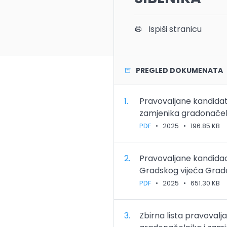
Ispiši stranicu
PREGLED DOKUMENATA
1.
Pravovaljane kandidat
zamjenika gradonačel
PDF
•
2025
•
196.85 KB
2.
Pravovaljane kandidaci
Gradskog vijeća Grad
PDF
•
2025
•
651.30 KB
3.
Zbirna lista pravovalj