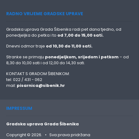
RADNO VRIJEME GRADSKE UPRAVE
Gradska uprava Grada Šibenika radi pet dana tjedno, od
ponedjeljka do petka i to
od 7,00 do 15,00 sati.
Dnevni odmor traje
od 10,30 do 11,00 sati.
Stranke se primaju
ponedjeljkom, srijedom i petkom
– od
8,30 do 10,00 sati i od 12,00 do 14,30 sati.
KONTAKT S GRADOM ŠIBENIKOM:
tel: 022 / 431 - 062
mail:
pisarnica@sibenik.hr
IMPRESSUM
Gradska uprava Grada Šibenika
Copyright © 2026. • Sva prava pridržana