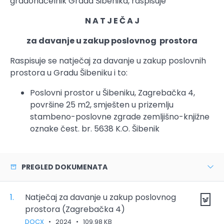
gradonačelnik Grada Šibenika, raspisuje
N A T J E Č A J
za davanje u zakup poslovnog prostora
Raspisuje se natječaj za davanje u zakup poslovnih
prostora u Gradu Šibeniku i to:
Poslovni prostor u Šibeniku, Zagrebačka 4,
površine 25 m2, smješten u prizemlju
stambeno-poslovne zgrade zemljišno-knjižne
oznake čest. br. 5638 K.O. Šibenik
PREGLED DOKUMENATA
1.
Natječaj za davanje u zakup poslovnog
prostora (Zagrebačka 4)
DOCX
•
2024
•
109.98 KB