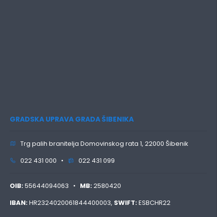
GRADSKA UPRAVA GRADA ŠIBENIKA
Trg palih branitelja Domovinskog rata 1, 22000 Šibenik
022 431 000 •
022 431 099
OIB:
55644094063 •
MB:
2580420
IBAN:
HR2324020061844400003,
SWIFT:
ESBCHR22