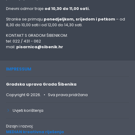
Dnevni odmor traje
od 10,30 do 11,00 sati.
Stranke se primaju
ponedjeljkom, srijedom i petkom
– od
8,30 do 10,00 sati i od 12,00 do 14,30 sati.
KONTAKT S GRADOM ŠIBENIKOM:
tel: 022 / 431 - 062
mail:
pisarnica@sibenik.hr
IMPRESSUM
Gradska uprava Grada Šibenika
Copyright © 2026. • Sva prava pridržana
Uvjeti korištenja
Dizajn i razvoj:
MEDIAN kreativna riješenja