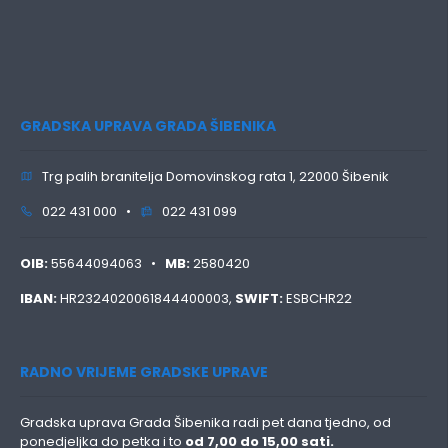
GRADSKA UPRAVA GRADA ŠIBENIKA
Trg palih branitelja Domovinskog rata 1, 22000 Šibenik
022 431 000 •
022 431 099
OIB:
55644094063 •
MB:
2580420
IBAN:
HR2324020061844400003,
SWIFT:
ESBCHR22
RADNO VRIJEME GRADSKE UPRAVE
Gradska uprava Grada Šibenika radi pet dana tjedno, od
ponedjeljka do petka i to
od 7,00 do 15,00 sati.