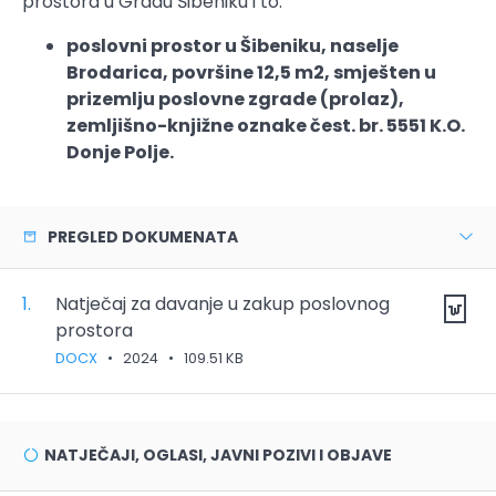
prostora u Gradu Šibeniku i to:
poslovni prostor u Šibeniku, naselje
Brodarica, površine 12,5 m2, smješten u
prizemlju poslovne zgrade (prolaz),
zemljišno-knjižne oznake čest. br. 5551 K.O.
Donje Polje.
PREGLED DOKUMENATA
1.
Natječaj za davanje u zakup poslovnog
prostora
DOCX
•
2024
•
109.51 KB
NATJEČAJI, OGLASI, JAVNI POZIVI I OBJAVE