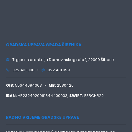
GRADSKA UPRAVA GRADA ŠIBENIKA
Trg palih branitelja Domovinskog rata 1, 22000 Šibenik
022 431 000 •
022 431 099
OIB:
55644094063 •
MB:
2580420
IBAN:
HR2324020061844400003,
SWIFT:
ESBCHR22
RADNO VRIJEME GRADSKE UPRAVE