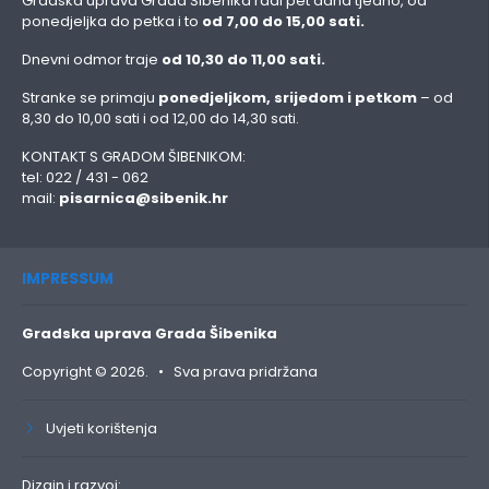
Gradska uprava Grada Šibenika radi pet dana tjedno, od
ponedjeljka do petka i to
od 7,00 do 15,00 sati.
Dnevni odmor traje
od 10,30 do 11,00 sati.
Stranke se primaju
ponedjeljkom, srijedom i petkom
– od
8,30 do 10,00 sati i od 12,00 do 14,30 sati.
KONTAKT S GRADOM ŠIBENIKOM:
tel: 022 / 431 - 062
mail:
pisarnica@sibenik.hr
IMPRESSUM
Gradska uprava Grada Šibenika
Copyright © 2026. • Sva prava pridržana
Uvjeti korištenja
Dizajn i razvoj: