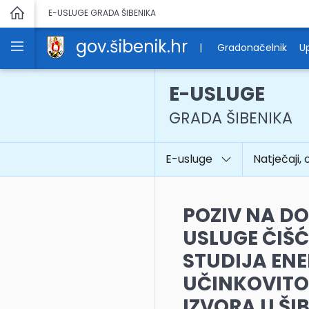
E-USLUGE GRADA ŠIBENIKA
gov.šibenik.hr
|
Gradonačelnik
Up
E-USLUGE
GRADA ŠIBENIKA
E-usluge
Natječaji, 
POZIV NA D
USLUGE ČIŠ
STUDIJA EN
UČINKOVITOS
IZVORA U ŠI