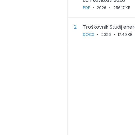
učinkovitosti 2026
PDF
•
2026
•
256.17 KB
2.
Troškovnik Studij ener
DOCX
•
2026
•
17.49 KB