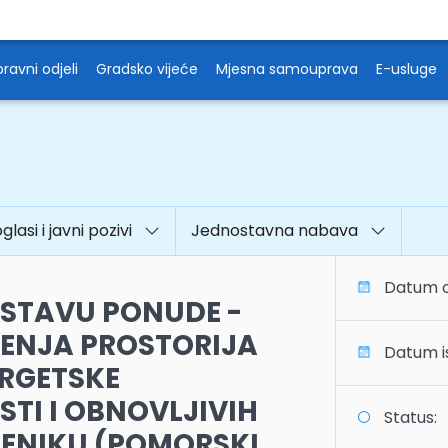
ravni odjeli
Gradsko vijeće
Mjesna samouprava
E-usluge
oglasi i javni pozivi
Jednostavna nabava
Datum o
OSTAVU PONUDE -
ĆENJA PROSTORIJA
Datum is
ERGETSKE
TI I OBNOVLJIVIH
Status:
BENIKU (POMORSKI