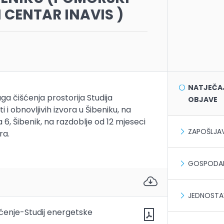
 CENTAR INAVIS )
NATJEČAJI
a čišćenja prostorija Studija
OBJAVE
 i obnovljivih izvora u Šibeniku, na
 6, Šibenik, na razdoblje od 12 mjeseci
ZAPOŠLJA
ra.
GOSPODAR
JEDNOSTA
šćenje-Studij energetske