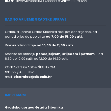
IBAN:
HR2324020061844400003,
SWIFT:
ESBCHR22
RADNO VRIJEME GRADSKE UPRAVE
Gradska uprava Grada Šibenika radi pet dana tjedno, od
ponedjeljka do petka i to
od 7,00 do 15,00 sati.
Dnevni odmor traje
od 10,30 do 11,00 sati.
Stranke se primaju
ponedjeljkom, srijedom i petkom
– od
8,30 do 10,00 sati i od 12,00 do 14,30 sati.
KONTAKT S GRADOM ŠIBENIKOM:
tel: 022 / 431 - 062
mail:
pisarnica@sibenik.hr
IMPRESSUM
Gradska uprava Grada Šibenika