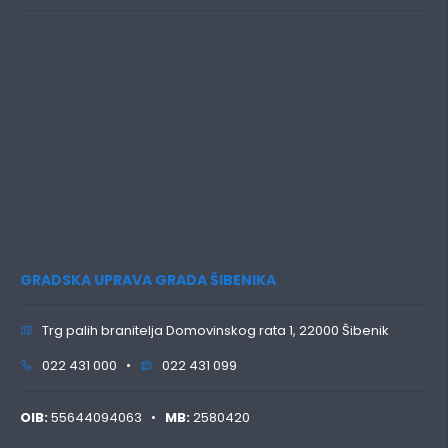
GRADSKA UPRAVA GRADA ŠIBENIKA
Trg palih branitelja Domovinskog rata 1, 22000 Šibenik
022 431 000 •
022 431 099
OIB:
55644094063 •
MB:
2580420