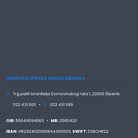
GRADSKA UPRAVA GRADA ŠIBENIKA
Trg palih branitelja Domovinskog rata 1, 22000 Šibenik
022 431 000 •
022 431 099
OIB:
55644094063 •
MB:
2580420
IBAN:
HR2324020061844400003,
SWIFT:
ESBCHR22