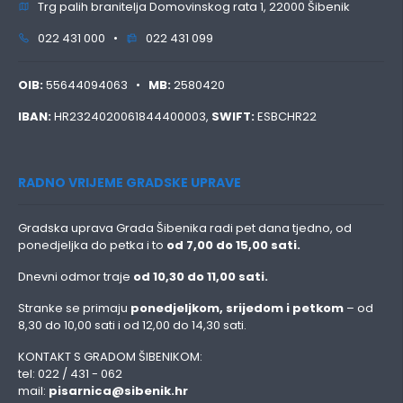
Trg palih branitelja Domovinskog rata 1, 22000 Šibenik
022 431 000 •
022 431 099
OIB:
55644094063 •
MB:
2580420
IBAN:
HR2324020061844400003,
SWIFT:
ESBCHR22
RADNO VRIJEME GRADSKE UPRAVE
Gradska uprava Grada Šibenika radi pet dana tjedno, od
ponedjeljka do petka i to
od 7,00 do 15,00 sati.
Dnevni odmor traje
od 10,30 do 11,00 sati.
Stranke se primaju
ponedjeljkom, srijedom i petkom
– od
8,30 do 10,00 sati i od 12,00 do 14,30 sati.
KONTAKT S GRADOM ŠIBENIKOM:
tel: 022 / 431 - 062
mail:
pisarnica@sibenik.hr