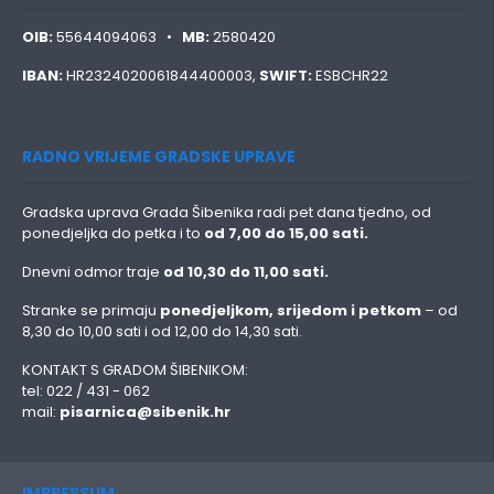
OIB:
55644094063 •
MB:
2580420
IBAN:
HR2324020061844400003,
SWIFT:
ESBCHR22
RADNO VRIJEME GRADSKE UPRAVE
Gradska uprava Grada Šibenika radi pet dana tjedno, od
ponedjeljka do petka i to
od 7,00 do 15,00 sati.
Dnevni odmor traje
od 10,30 do 11,00 sati.
Stranke se primaju
ponedjeljkom, srijedom i petkom
– od
8,30 do 10,00 sati i od 12,00 do 14,30 sati.
KONTAKT S GRADOM ŠIBENIKOM:
tel: 022 / 431 - 062
mail:
pisarnica@sibenik.hr
IMPRESSUM