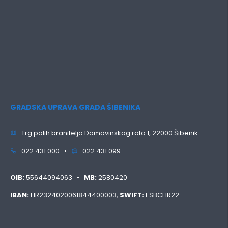
GRADSKA UPRAVA GRADA ŠIBENIKA
Trg palih branitelja Domovinskog rata 1, 22000 Šibenik
022 431 000 •
022 431 099
OIB:
55644094063 •
MB:
2580420
IBAN:
HR2324020061844400003,
SWIFT:
ESBCHR22