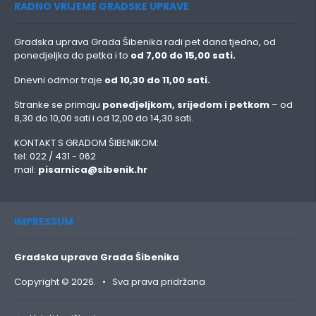
RADNO VRIJEME GRADSKE UPRAVE
Gradska uprava Grada Šibenika radi pet dana tjedno, od
ponedjeljka do petka i to
od 7,00 do 15,00 sati.
Dnevni odmor traje
od 10,30 do 11,00 sati.
Stranke se primaju
ponedjeljkom, srijedom i petkom
– od
8,30 do 10,00 sati i od 12,00 do 14,30 sati.
KONTAKT S GRADOM ŠIBENIKOM:
tel: 022 / 431 - 062
mail:
pisarnica@sibenik.hr
IMPRESSUM
Gradska uprava Grada Šibenika
Copyright © 2026. • Sva prava pridržana