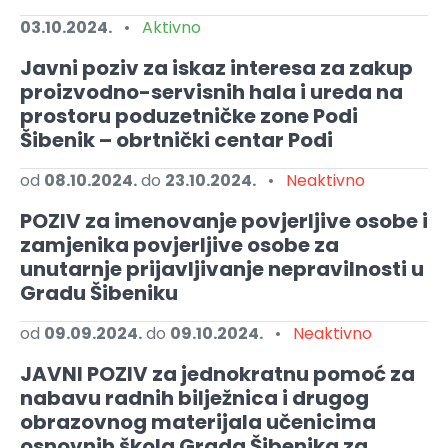
03.10.2024.
•
Aktivno
Javni poziv za iskaz interesa za zakup
proizvodno-servisnih hala i ureda na
prostoru poduzetničke zone Podi
Šibenik – obrtnički centar Podi
od
08.10.2024.
do
23.10.2024.
•
Neaktivno
POZIV za imenovanje povjerljive osobe i
zamjenika povjerljive osobe za
unutarnje prijavljivanje nepravilnosti u
Gradu Šibeniku
od
09.09.2024.
do
09.10.2024.
•
Neaktivno
JAVNI POZIV za jednokratnu pomoć za
nabavu radnih bilježnica i drugog
obrazovnog materijala učenicima
osnovnih škola Grada Šibenika za