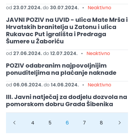
od
23.07.2024.
do
30.07.2024.
•
Neaktivno
JAVNI POZIV na UVID - ulica Mate Mrša i
Hrvatskih branitelja u Zatonu i ulica
Rukavac Put igrališta i Predraga
Šumere u Žaboriću
od
27.06.2024.
do
12.07.2024.
•
Neaktivno
POZIV odabranim najpovoljnijim
ponuditeljima na plaćanje naknade
od
06.06.2024.
do
14.06.2024.
•
Neaktivno
III. Javni natječaj za dodjelu dozvola na
pomorskom dobru Grada Šibenika
Previous
Previous
4
5
6
7
8
Next