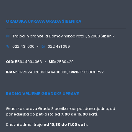
GRADSKA UPRAVA GRADA ŠIBENIKA
Trg palih branitelja Domovinskog rata 1, 22000 Šibenik
022 431 000 •
022 431 099
OIB:
55644094063 •
MB:
2580420
IBAN:
HR2324020061844400003,
SWIFT:
ESBCHR22
RADNO VRIJEME GRADSKE UPRAVE
Gradska uprava Grada Šibenika radi pet dana tjedno, od
ponedjeljka do petka i to
od 7,00 do 15,00 sati.
Dnevni odmor traje
od 10,30 do 11,00 sati.