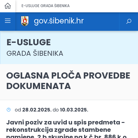
E-USLUGE GRADA ŠIBENIKA
gov.šibenik.hr
E-USLUGE
GRADA ŠIBENIKA
OGLASNA PLOČA PROVEDBE
DOKUMENATA
od
28.02.2025.
do
10.03.2025.
Javni poziv za uvid u spis predmeta -
rekonstrukcija zgrade stambene
namjene, 2.b skupine na k.č.br. 886 k.o.