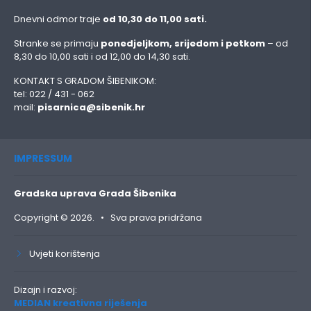
Dnevni odmor traje
od 10,30 do 11,00 sati.
Stranke se primaju
ponedjeljkom, srijedom i petkom
– od
8,30 do 10,00 sati i od 12,00 do 14,30 sati.
KONTAKT S GRADOM ŠIBENIKOM:
tel: 022 / 431 - 062
mail:
pisarnica@sibenik.hr
IMPRESSUM
Gradska uprava Grada Šibenika
Copyright © 2026. • Sva prava pridržana
Uvjeti korištenja
Dizajn i razvoj:
MEDIAN kreativna riješenja