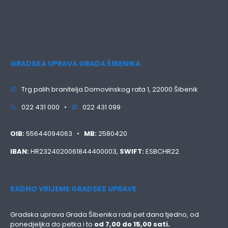
GRADSKA UPRAVA GRADA ŠIBENIKA
Trg palih branitelja Domovinskog rata 1, 22000 Šibenik
022 431 000 •
022 431 099
OIB:
55644094063 •
MB:
2580420
IBAN:
HR2324020061844400003,
SWIFT:
ESBCHR22
RADNO VRIJEME GRADSKE UPRAVE
Gradska uprava Grada Šibenika radi pet dana tjedno, od
ponedjeljka do petka i to
od 7,00 do 15,00 sati.