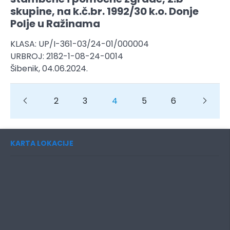
skupine, na k.č.br. 1992/30 k.o. Donje
Polje u Ražinama
KLASA: UP/I-361-03/24-01/000004
URBROJ: 2182-1-08-24-0014
Šibenik, 04.06.2024.
Previous
Previous
2
3
4
5
6
Next
KARTA LOKACIJE