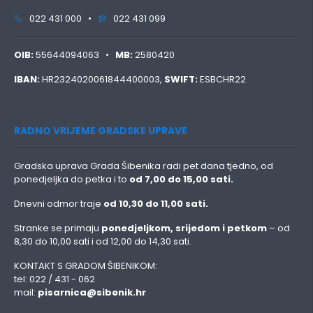
022 431 000 •
022 431 099
OIB:
55644094063 •
MB:
2580420
IBAN:
HR2324020061844400003,
SWIFT:
ESBCHR22
RADNO VRIJEME GRADSKE UPRAVE
Gradska uprava Grada Šibenika radi pet dana tjedno, od
ponedjeljka do petka i to
od 7,00 do 15,00 sati.
Dnevni odmor traje
od 10,30 do 11,00 sati.
Stranke se primaju
ponedjeljkom, srijedom i petkom
– od
8,30 do 10,00 sati i od 12,00 do 14,30 sati.
KONTAKT S GRADOM ŠIBENIKOM:
tel: 022 / 431 - 062
mail:
pisarnica@sibenik.hr