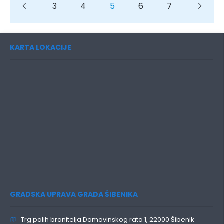
Previous
Previous
3
4
5
6
7
Next
KARTA LOKACIJE
GRADSKA UPRAVA GRADA ŠIBENIKA
Trg palih branitelja Domovinskog rata 1, 22000 Šibenik