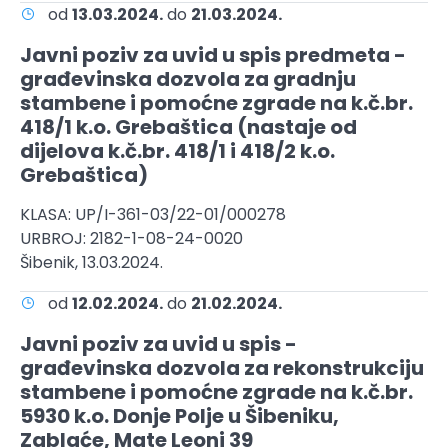
od
13.03.2024.
do
21.03.2024.
Javni poziv za uvid u spis predmeta -
građevinska dozvola za gradnju
stambene i pomoćne zgrade na k.č.br.
418/1 k.o. Grebaštica (nastaje od
dijelova k.č.br. 418/1 i 418/2 k.o.
Grebaštica)
KLASA: UP/I-361-03/22-01/000278
URBROJ: 2182-1-08-24-0020
Šibenik, 13.03.2024.
od
12.02.2024.
do
21.02.2024.
Javni poziv za uvid u spis -
građevinska dozvola za rekonstrukciju
stambene i pomoćne zgrade na k.č.br.
5930 k.o. Donje Polje u Šibeniku,
Zablaće, Mate Leoni 39