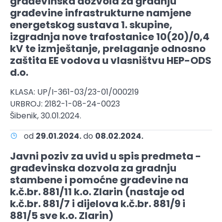
građevinska dozvola za gradnju
građevine infrastrukturne namjene
energetskog sustava 1. skupine,
izgradnja nove trafostanice 10(20)/0,4
kV te izmještanje, prelaganje odnosno
zaštita EE vodova u vlasništvu HEP-ODS
d.o.
KLASA: UP/I-361-03/23-01/000219
URBROJ: 2182-1-08-24-0023
Šibenik, 30.01.2024.
od
29.01.2024.
do
08.02.2024.
Javni poziv za uvid u spis predmeta -
građevinska dozvola za gradnju
stambene i pomoćne građevine na
k.č.br. 881/11 k.o. Zlarin (nastaje od
k.č.br. 881/7 i dijelova k.č.br. 881/9 i
881/5 sve k.o. Zlarin)