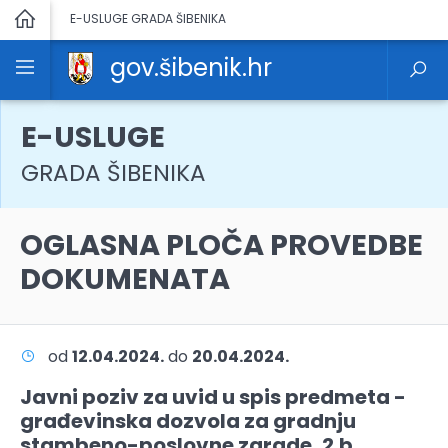
E-USLUGE GRADA ŠIBENIKA
gov.šibenik.hr
E-USLUGE
GRADA ŠIBENIKA
OGLASNA PLOČA PROVEDBE
DOKUMENATA
od
12.04.2024.
do
20.04.2024.
Javni poziv za uvid u spis predmeta -
građevinska dozvola za gradnju
stambeno-poslovne zgrade, 2.b