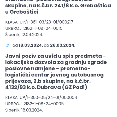
skupine, na k.č.br. 241/8 k.o. Grebaštica
u Grebaštici
KLASA: UP/I-361-03/23-01/000217
URBROJ: 2182-1-08-24-0015
Šibenik, 12.04.2024.
od
18.03.2024.
do
26.03.2024.
Javni poziv za uvid u spis predmeta -
lokacijska dozvola za gradnju zgrade
poslovne namjene – prometno-
logistički centar javnog autobusnog
prijevoza, 2.b skupine, na k.č.br.
4132/93 k.o. Dubrava (GZ Podi)
KLASA: UP/I-350-05/24-01/000004
URBROJ: 2182-1-08-24-0005
Šibenik, 18.03.2024.