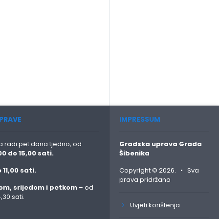
PRAVE
IMPRESSUM
 radi pet dana tjedno, od
Gradska uprava Grada
00 do 15,00 sati.
Šibenika
 11,00 sati.
Copyright © 2026. • Sva
prava pridržana
om, srijedom i petkom
– od
,30 sati.
Uvjeti korištenja
: