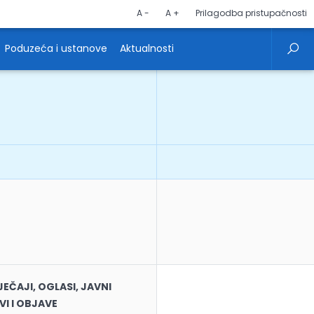
A -
A +
Prilagodba pristupačnosti
Poduzeća i ustanove
Aktualnosti
EČAJI, OGLASI, JAVNI
VI I OBJAVE