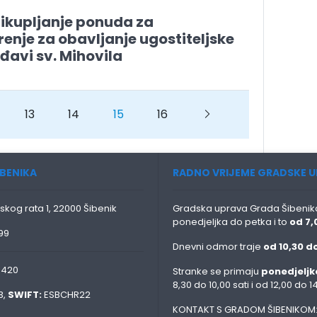
rikupljanje ponuda za
enje za obavljanje ugostiteljske
rđavi sv. Mihovila
13
14
15
16
Next
BENIKA
RADNO VRIJEME GRADSKE U
skog rata 1, 22000 Šibenik
Gradska uprava Grada Šibenika
ponedjeljka do petka i to
od 7,
99
Dnevni odmor traje
od 10,30 do
0420
Stranke se primaju
ponedjeljk
8,30 do 10,00 sati i od 12,00 do 14
3,
SWIFT:
ESBCHR22
KONTAKT S GRADOM ŠIBENIKOM