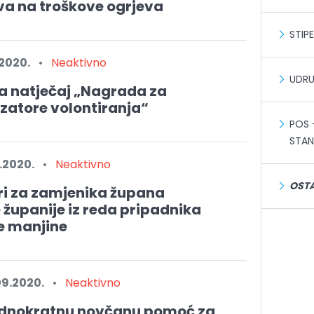
va na troškove ogrjeva
STIP
.2020.
•
Neaktivno
UDR
na natječaj „Nagrada za
izatore volontiranja“
POS 
STA
0.2020.
•
Neaktivno
OSTA
ri za zamjenika župana
županije iz reda pripadnika
e manjine
09.2020.
•
Neaktivno
ednokratnu novčanu pomoć za