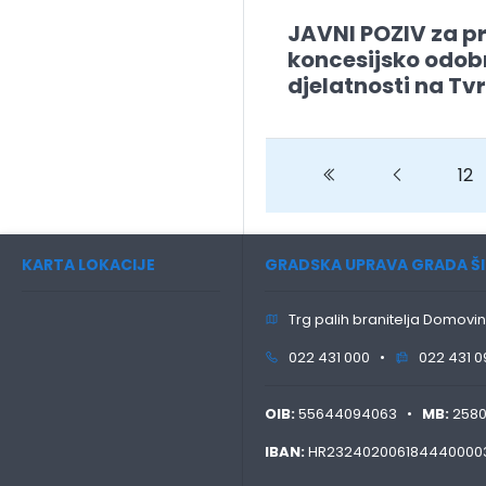
JAVNI POZIV za p
koncesijsko odobr
djelatnosti na Tv
Previous
Previous
12
KARTA LOKACIJE
GRADSKA UPRAVA GRADA ŠI
Trg palih branitelja Domovin
022 431 000 •
022 431 0
OIB:
55644094063 •
MB:
258
IBAN:
HR232402006184440000