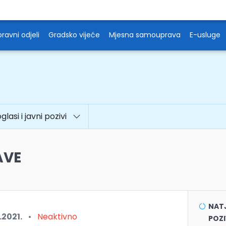
ravni odjeli
Gradsko vijeće
Mjesna samouprava
E-usluge
oglasi i javni pozivi
AVE
NATJ
.2021.
•
Neaktivno
POZI