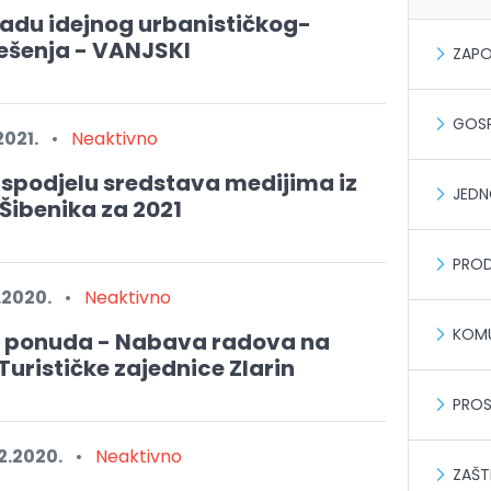
radu idejnog urbanističkog-
ješenja - VANJSKI
ZAPO
GOSP
2021.
•
Neaktivno
aspodjelu sredstava medijima iz
JEDN
Šibenika za 2021
PROD
.2020.
•
Neaktivno
KOMU
u ponuda - Nabava radova na
Turističke zajednice Zlarin
PROS
2.2020.
•
Neaktivno
ZAŠT