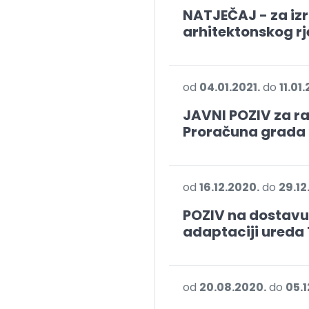
NATJEČAJ - za iz
arhitektonskog r
od
04.01.2021.
do
11.01.
JAVNI POZIV za r
Proračuna grada 
od
16.12.2020.
do
29.12
POZIV na dostav
adaptaciji ureda 
od
20.08.2020.
do
05.1