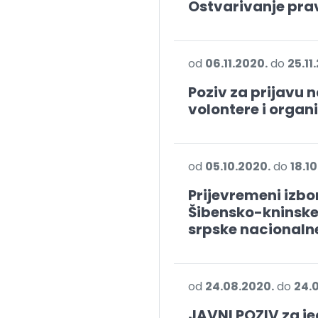
Ostvarivanje pra
od
06.11.2020.
do
25.11
Poziv za prijavu 
volontere i organ
od
05.10.2020.
do
18.1
Prijevremeni izbo
Šibensko-kninske 
srpske nacionaln
od
24.08.2020.
do
24.
JAVNI POZIV za j