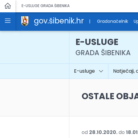
E-USLUGE GRADA ŠIBENIKA
gov.šibenik.hr
|
Gradonačelnik
Up
E-USLUGE
GRADA ŠIBENIKA
E-usluge
Natječaji, 
OSTALE OBJ
od
28.10.2020.
do
18.01