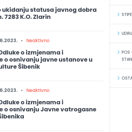
o ukidanju statusa javnog dobra
STIP
. 7283 K.O. Zlarin
UDR
6.2023.
•
Neaktivno
Odluke o izmjenama i
POS 
o osnivanju javne ustanove u
STA
ulture Šibenik
OSTA
6.2023.
•
Neaktivno
Odluke o izmjenama i
 o osnivanju Javne vatrogasne
Šibenika