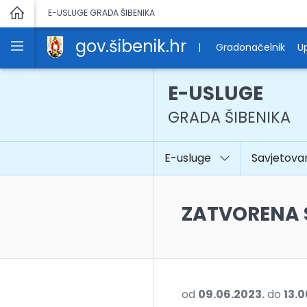
E-USLUGE GRADA ŠIBENIKA
gov.šibenik.hr
|
Gradonačelnik
Up
E-USLUGE
GRADA ŠIBENIKA
E-usluge
Savjetova
ZATVORENA
od
09.06.2023.
do
13.0