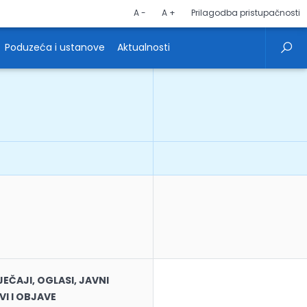
A -
A +
Prilagodba pristupačnosti
Poduzeća i ustanove
Aktualnosti
EČAJI, OGLASI, JAVNI
VI I OBJAVE