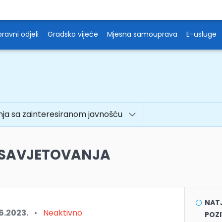
ravni odjeli
Gradsko vijeće
Mjesna samouprava
E-usluge
nja sa zainteresiranom javnošću
 SAVJETOVANJA
NATJ
6.2023.
•
Neaktivno
POZI