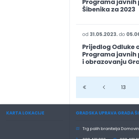
Programa javnih 
Šibenika za 2023
od
31.05.2023.
do
05.0
Prijedlog Odluke
Programa javnih 
i obrazovanju Gr
Previous
Previous
13
KARTA LOKACIJE
GRADSKA UPRAVA GRADA ŠI
Trg palih branitelja Domovin