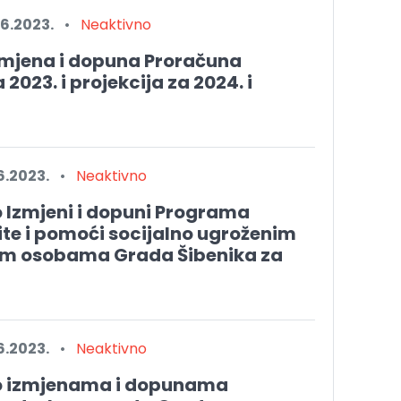
6.2023.
•
Neaktivno
izmjena i dopuna Proračuna
2023. i projekcija za 2024. i
6.2023.
•
Neaktivno
o Izmjeni i dopuni Programa
te i pomoći socijalno ugroženim
im osobama Grada Šibenika za
6.2023.
•
Neaktivno
 o izmjenama i dopunama