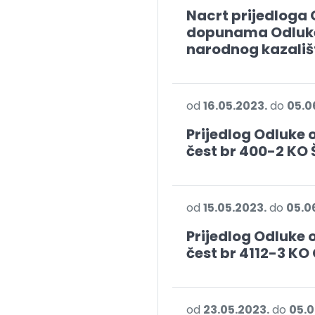
Nacrt prijedloga 
dopunama Odluke
narodnog kazališ
od
16.05.2023.
do
05.0
Prijedlog Odluke 
čest br 400-2 KO 
od
15.05.2023.
do
05.0
Prijedlog Odluke 
čest br 4112-3 KO
od
23.05.2023.
do
05.0