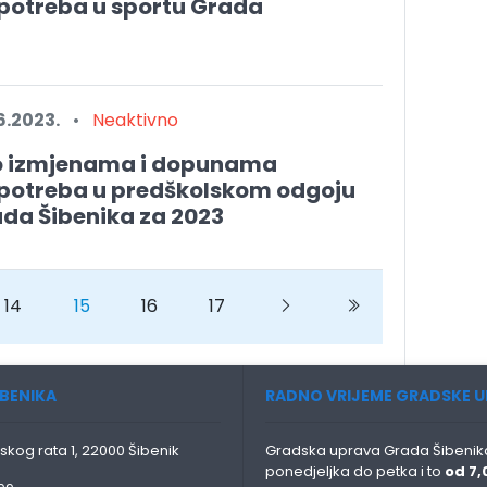
potreba u sportu Grada
6.2023.
•
Neaktivno
 o izmjenama i dopunama
potreba u predškolskom odgoju
ada Šibenika za 2023
14
15
16
17
Next
Next
BENIKA
RADNO VRIJEME GRADSKE U
skog rata 1, 22000 Šibenik
Gradska uprava Grada Šibenika
ponedjeljka do petka i to
od 7,