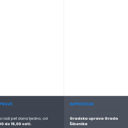
PRAVE
IMPRESSUM
 radi pet dana tjedno, od
Gradska uprava Grada
00 do 15,00 sati.
Šibenika