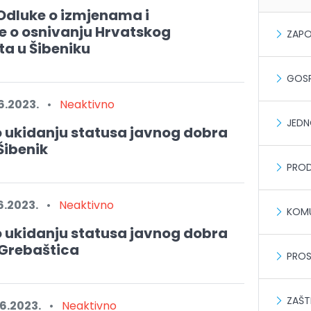
Odluke o izmjenama i
 o osnivanju Hrvatskog
ZAPO
ta u Šibeniku
GOSP
6.2023.
•
Neaktivno
JEDN
o ukidanju statusa javnog dobra
Šibenik
PROD
6.2023.
•
Neaktivno
KOMU
o ukidanju statusa javnog dobra
 Grebaštica
PROS
ZAŠT
6.2023.
•
Neaktivno